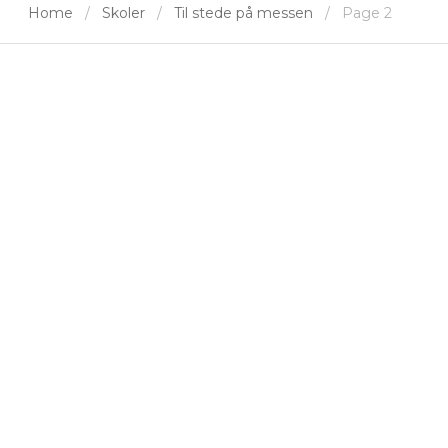
Home
Skoler
Til stede på messen
Page 2